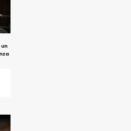
n un
anza