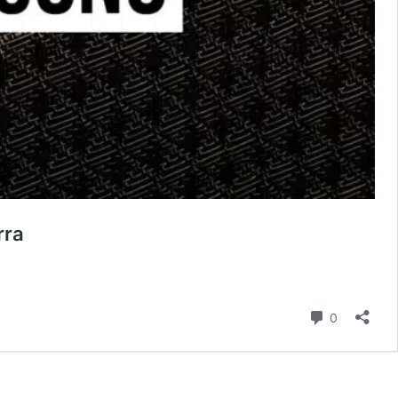
rra
Commenti
0