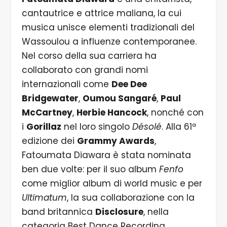
cantautrice e attrice maliana, la cui
musica unisce elementi tradizionali del
Wassoulou a influenze contemporanee.
Nel corso della sua carriera ha
collaborato con grandi nomi
internazionali come
Dee Dee
Bridgewater
,
Oumou Sangaré
,
Paul
McCartney
,
Herbie Hancock
, nonché con
i
Gorillaz
nel loro singolo
Désolé
. Alla 61ª
edizione dei
Grammy Awards
,
Fatoumata Diawara è stata nominata
ben due volte: per il suo album
Fenfo
come miglior album di world music e per
Ultimatum
, la sua collaborazione con la
band britannica
Disclosure
, nella
categoria Best Dance Recording.