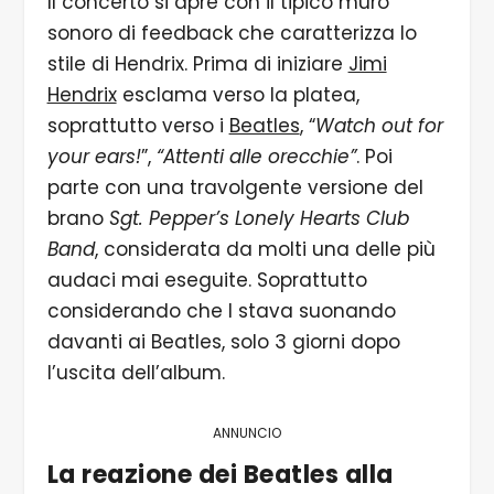
Il concerto si apre con il tipico muro
sonoro di feedback che caratterizza lo
stile di Hendrix. Prima di iniziare
Jimi
Hendrix
esclama verso la platea,
soprattutto verso i
Beatles
, “
Watch out for
your ears!
”,
“Attenti alle orecchie”
. Poi
parte con una travolgente versione del
brano
Sgt. Pepper’s Lonely Hearts Club
Band
, considerata da molti una delle più
audaci mai eseguite. Soprattutto
considerando che l stava suonando
davanti ai Beatles, solo 3 giorni dopo
l’uscita dell’album.
ANNUNCIO
La reazione dei Beatles alla