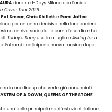
MAURA
durante I-Days Milano con l’unica
e Cover Tour 2026
.
,
Pat Smear
,
Chris Shiflett
e
Rami Jaffee
icco per un anno decisivo nella loro carriera.
tesimo anniversario dell’album d’esordio e ha
oli:
Today’s Song
uscito a luglio e
Asking for a
re. Entrambi anticipano nuova musica dopo
cono in una lineup che vede già annunciati
SYSTEM OF A DOWN
,
QUEENS OF THE STONE
a una delle principali manifestazioni italiane