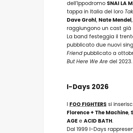
dell’Ippodromo
SNAI LA 
tappa in Italia del loro
Tak
Dave Grohl
,
Nate Mendel
raggiungono un cast già r
La band festeggia il tren
pubblicato due nuovi sing
Friend
pubblicato a ottob
But Here We Are
del 2023.
I-Days 2026
I
FOO FIGHTERS
si inseris
Florence + The Machine
,
AGE
e
ACID BATH
.
Dal 1999 I-Days rappresent