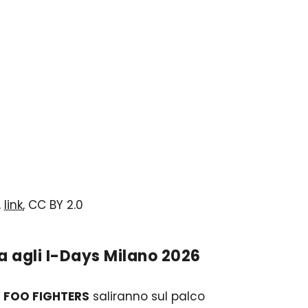
,
link
, CC BY 2.0
lia agli I-Days Milano 2026
i
FOO FIGHTERS
saliranno sul palco