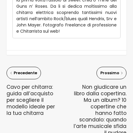
la prima volta l’assolo di Sweet child o’ mine dei
Guns n’ Roses. Da li si dedica moltissimo alla
chitarra elettrica scoprendo tantissimi nuovi
artisti nell’ambito Rock/blues quali Hendrix, Srv e
John Mayer. Fotografo Freelance di professione
e Chitarrista sul web!
Precedente
Prossimo
Cavo per chitarra:
Non giudicare un
guida all’acquisto
libro dalla copertina.
per scegliere il
Ma un album? 10
modello ideale per
copertine che
la tua chitarra
hanno fatto
scandalo: quando
l’arte musicale sfida
il pudore