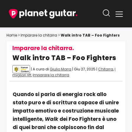
Home
>
Imparare la chitarra
>
Walk intro TAB – Foo Fighters
Imparare la chitarra.
Walk intro TAB – Foo Fighters
| A cura di
Giulio Morra
|
Giu 27, 2025
|
Chitarra
,
I
migliori riff
,
Imparare la chitarra
Quando si parla di energia rock allo
stato puro e di scrittura capace di unire
impatto emotivo e costruzione musicale
intelligente,
Walk
dei Foo Fighters è uno
di quei brani che colpiscono fin dal