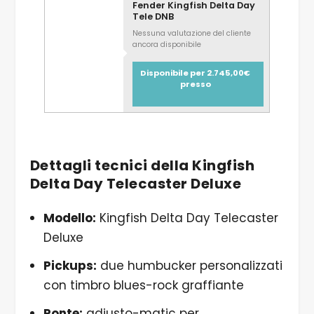
Fender Kingfish Delta Day
Tele DNB
Nessuna valutazione del cliente
ancora disponibile
Disponibile per 2.745,00€
presso
Dettagli tecnici della
Kingfish
Delta Day Telecaster Deluxe
Modello:
Kingfish Delta Day Telecaster
Deluxe
Pickups:
due humbucker personalizzati
con timbro blues-rock graffiante
Ponte:
adjusto-matic per