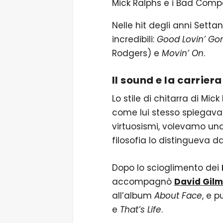
Mick Ralphs e i Bad Com
Nelle hit degli anni Settan
incredibili:
Good Lovin’ Go
Rodgers) e
Movin’ On
.
Il sound e la carrier
Lo stile di chitarra di Mic
come lui stesso spiegava
virtuosismi, volevamo una
filosofia lo distingueva d
Dopo lo scioglimento dei
accompagnò
David Gil
all’album
About Face
, e p
e
That’s Life
.