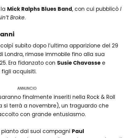
 la
Mick Ralphs Blues Band
, con cui pubblicò
I
 Ain’t Broke
.
 anni
 colpì subito dopo l’ultima apparizione del 29
di Londra, rimase immobile fino alla sua
5. Era fidanzato con
Susie Chavasse
e
figli acquisiti.
ANNUNCIO
aranno finalmente inseriti nella Rock & Roll
a si terrà a novembre), un traguardo che
 accolto con grande entusiasmo.
s è pianto dai suoi compagni
Paul