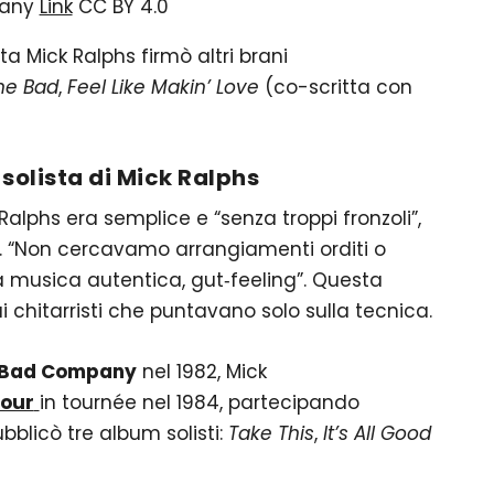
pany
Link
CC BY 4.0
ta Mick Ralphs firmò altri brani
ne Bad
,
Feel Like Makin’ Love
(co-scritta con
a solista di Mick Ralphs
k Ralphs era semplice e “senza troppi fronzoli”,
. “Non cercavamo arrangiamenti orditi o
 musica autentica, gut‑feeling”. Questa
ai chitarristi che puntavano solo sulla tecnica.
Bad Company
nel 1982, Mick
mour
in tournée nel 1984, partecipando
ubblicò tre album solisti:
Take This
,
It’s All Good