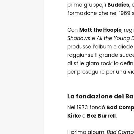
primo gruppo, i
Buddies
,
formazione che nel 1969 s
Con
Mott the Hoople
, re
Shadows
e
All the Young 
produsse l’album e diede 
raggiunse il grande succ
di stile glam rock: lo defi
per proseguire per una via
La fondazione dei
Ba
Nel 1973 fondò
Bad Comp
Kirke
e
Boz Burrell
.
Il primo album,
Bad Comp