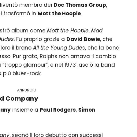
 diventò membro dei
Doc Thomas Group
,
i trasformò in
Mott the Hoople
.
gistrò album come
Mott the Hoople
,
Mad
Dudes
. Fu proprio grazie a
David Bowie
, che
loro il brano
All the Young Dudes
, che la band
esso. Pur grato, Ralphs non amava il cambio
nì “troppo glamour”, e nel 1973 lasciò la band
 più blues-rock.
ANNUNCIO
d Company
any
insieme a
Paul Rodgers
,
Simon
any
, segnò il loro debutto con successi