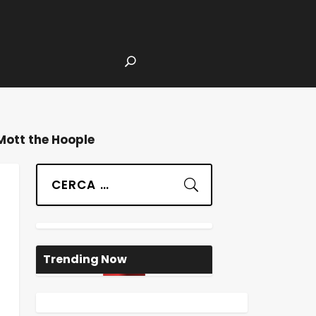
Mott the Hoople
Suchen
Trending Now