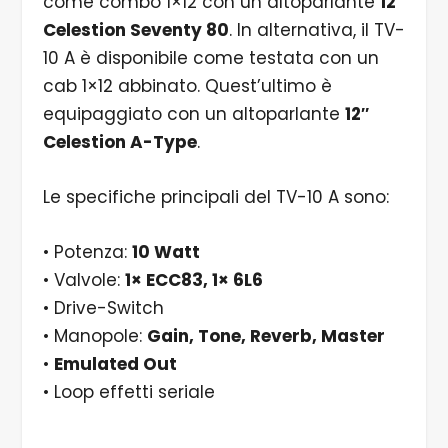
come combo 1×12 con un altoparlante
12″
Celestion Seventy 80
. In alternativa, il TV-
10 A è disponibile come testata con un
cab 1×12 abbinato. Quest’ultimo è
equipaggiato con un altoparlante
12″
Celestion A-Type
.
Le specifiche principali del TV-10 A sono:
• Potenza:
10 Watt
• Valvole:
1× ECC83, 1× 6L6
• Drive-Switch
• Manopole:
Gain, Tone, Reverb, Master
•
Emulated Out
• Loop effetti seriale