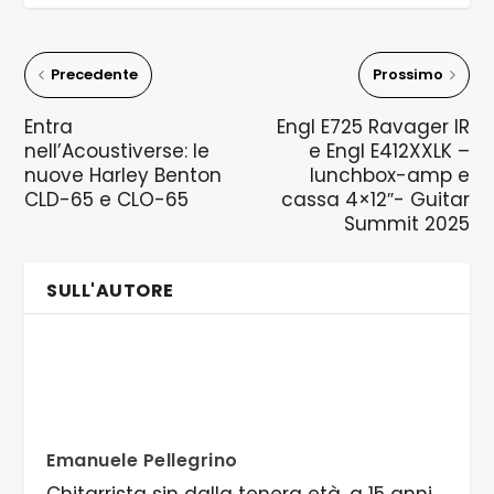
Precedente
Prossimo
Entra
Engl E725 Ravager IR
nell’Acoustiverse: le
e Engl E412XXLK –
nuove Harley Benton
lunchbox-amp e
CLD-65 e CLO-65
cassa 4×12″- Guitar
Summit 2025
SULL'AUTORE
Emanuele Pellegrino
Chitarrista sin dalla tenera età, a 15 anni