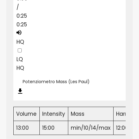
/
0:25
0:25
HQ
LQ
HQ
Potenziometro Mass (Les Paul)
Volume
Intensity
Mass
Harmoni
13:00
15:00
min/10/14/max
12:00