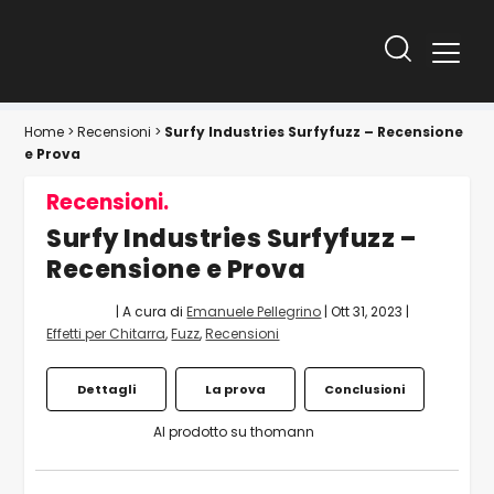
Home
>
Recensioni
>
Surfy Industries Surfyfuzz – Recensione
e Prova
Recensioni.
Surfy Industries Surfyfuzz –
Recensione e Prova
| A cura di
Emanuele Pellegrino
|
Ott 31, 2023
|
Effetti per Chitarra
,
Fuzz
,
Recensioni
Dettagli
La prova
Conclusioni
Al prodotto su thomann