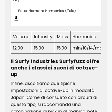
Potenziometro Harmonics (Tele)
Volume
Intensity
Mass
Harmonics
12:00
15:00
15:00
min/10/14/max
J
Il Surfy Industries Surfyfuzz offre
anche i classici suoni di octave-
up
Infine, ascoltiamo due tipiche
impostazioni di octave-up in modalità
Japan. Come di consueto con circuiti di
questo tipo, si raccomanda una
combinazione di pickup al manico, note