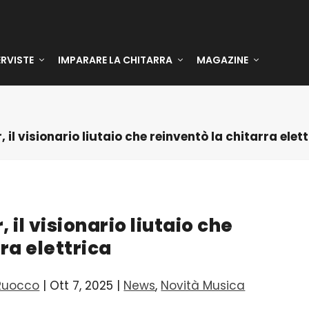
ERVISTE
IMPARARE LA CHITARRA
MAGAZINE
 il visionario liutaio che reinventò la chitarra elet
 il visionario liutaio che
ra elettrica
Ruocco
|
Ott 7, 2025
|
News
,
Novità Musica