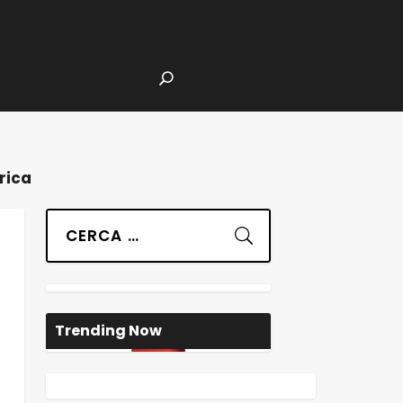
trica
Suchen
Trending Now