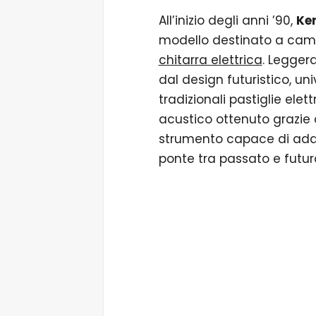
All’inizio degli anni ’90,
Ke
modello destinato a camb
chitarra elettrica
. Legger
dal design futuristico, un
tradizionali pastiglie el
acustico ottenuto grazie 
strumento capace di adat
ponte tra passato e futur