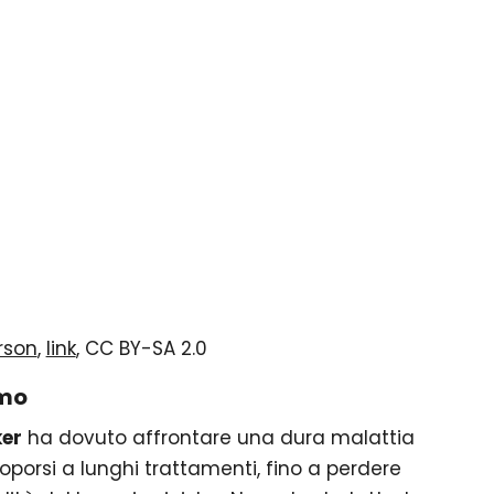
rson
,
link
, CC BY-SA 2.0
imo
ker
ha dovuto affrontare una dura malattia
oporsi a lunghi trattamenti, fino a perdere