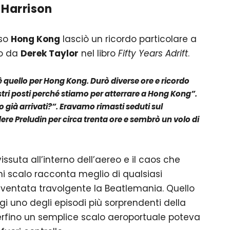
 Harrison
rso
Hong Kong
lasciò un ricordo particolare a
to da
Derek Taylor
nel libro
Fifty Years Adrift
.
 è quello per Hong Kong. Durò diverse ore e ricordo
stri posti perché stiamo per atterrare a Hong Kong”.
o già arrivati?”. Eravamo rimasti seduti sul
re Preludin per circa trenta ore e sembrò un volo di
issuta all’interno dell’aereo e il caos che
i scalo racconta meglio di qualsiasi
iventata travolgente la Beatlemania. Quello
i uno degli episodi più sorprendenti della
erfino un semplice scalo aeroportuale poteva