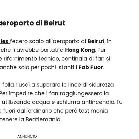
aeroporto di
Beirut
les
fecero scalo all’aeroporto di
Beirut
, in
o che li avrebbe portati a
Hong Kong
. Pur
 rifornimento tecnico, centinaia di fan si
nche solo per pochi istanti i
Fab Fuor
.
folla riuscì a superare le linee di sicurezza
 Per impedire che i fan raggiungessero la
ne utilizzando acqua e schiuma antincendio. Fu
uori dall’ordinario che però testimonia
ntenere la Beatlemania.
ANNUNCIO