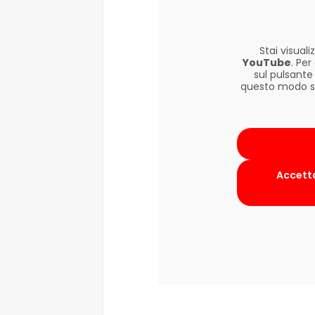
Stai visua
YouTube
. Pe
sul pulsante
questo modo si 
Accetta