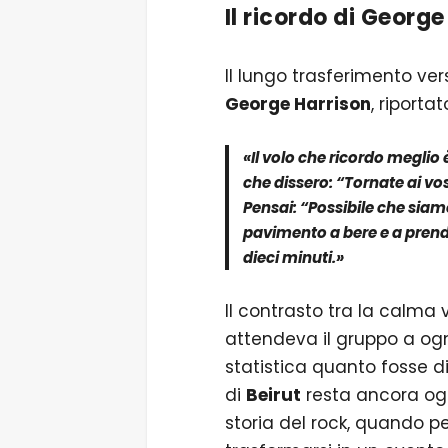
Il ricordo di
George
Il lungo trasferimento ve
George Harrison
, riporta
«Il volo che ricordo meglio
che dissero: “Tornate ai vo
Pensai: “Possibile che siam
pavimento a bere e a prende
dieci minuti.»
Il contrasto tra la calma v
attendeva il gruppo a ogn
statistica quanto fosse d
di
Beirut
resta ancora ogg
storia del rock, quando p