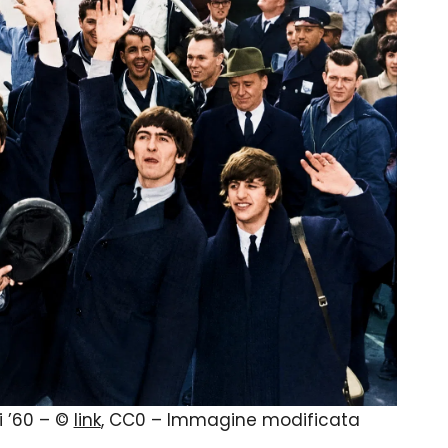
i ’60 – ©
link
, CC0 – Immagine modificata