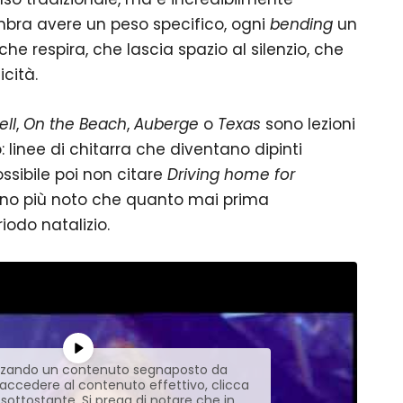
mbra avere un peso specifico, ogni
bending
un
che respira, che lascia spazio al silenzio, che
cità.
ell
,
On the Beach
,
Auberge
o
Texas
sono lezioni
 linee di chitarra che diventano dipinti
possibile poi non citare
Driving home for
brano più noto che quanto mai prima
iodo natalizio.
lizzando un contenuto segnaposto da
r accedere al contenuto effettivo, clicca
 sottostante. Si prega di notare che in