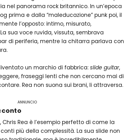
a nel panorama rock britannico. In un’epoca
g prima e dalla “maleducazione” punk poi, il
ente l’opposto: intimo, misurato,
a sua voce ruvida, vissuta, sembrava
ar di periferia, mentre la chitarra parlava con
ra.
è diventato un marchio di fabbrica:
slide guitar
,
 leggere, fraseggi lenti che non cercano mai di
ntare. Rea non suona sui brani, li attraversa.
ANNUNCIO
cconto
, Chris Rea è l’esempio perfetto di come la
 conti più della complessità. La sua slide non
nso tradizionale, ma è incredibilmente