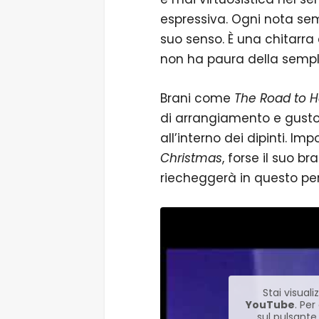
espressiva. Ogni nota se
suo senso. È una chitarra 
non ha paura della sempli
Brani come
The Road to H
di arrangiamento e gusto:
all’interno dei dipinti. Im
Christmas
, forse il suo 
riecheggerà in questo per
Stai visua
YouTube
. Pe
sul pulsante