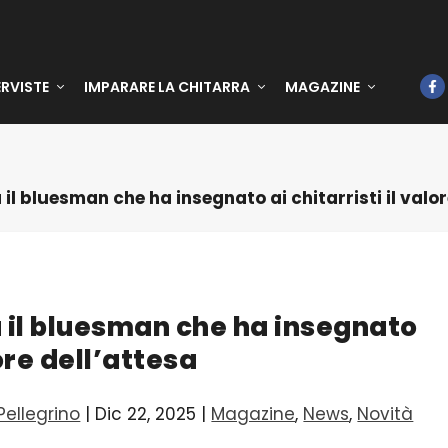
ERVISTE
IMPARARE LA CHITARRA
MAGAZINE
a il bluesman che ha insegnato ai chitarristi il valo
ia il bluesman che ha insegnato
lore dell’attesa
ellegrino
|
Dic 22, 2025
|
Magazine
,
News
,
Novità