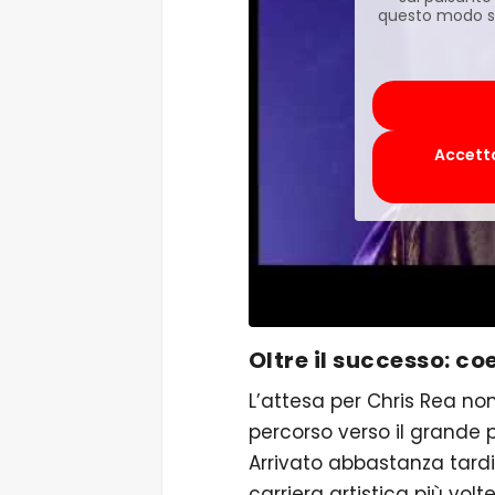
questo modo si 
Accetta
Oltre il successo: co
L’attesa per Chris Rea non 
percorso verso il grande p
Arrivato abbastanza tardi
carriera artistica più vol