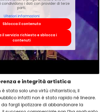
condividono i dati con provider di terze
parti.
Ulteriori informazioni
Sblocca il contenuto
 il servizio richiesto e sblocca i
contenuti
erenza e integrità artistica
è stata solo una virtù chitarristica, il
ubblico infatti non è stato rapido né lineare.
 da fargli ipotizzare di abbandonare la
te, il successo commerciale non l’ha snaturato.