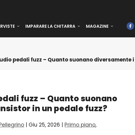
ERVISTE
IMPARARE LA CHITARRA
MAGAZINE
udio pedali fuzz – Quanto suonano diversamente i t
edali fuzz – Quanto suonano
nsistor in un pedale fuzz?
ellegrino
|
Giu 25, 2026
|
Primo piano
,