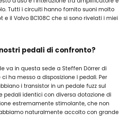
esto d’uso e l’interazione tra amplificatore e
o. Tutti i circuiti hanno fornito suoni molto
t e il Valvo BC108C che si sono rivelati i miei
nostri pedali di confronto?
e va in questa sede a Steffen Dörrer di
e ci ha messo a disposizione i pedali. Per
bbiano i transistor in un pedale fuzz sul
e pedali identici con diversa dotazione di
sione estremamente stimolante, che non
che abbiamo naturalmente accolto con grande