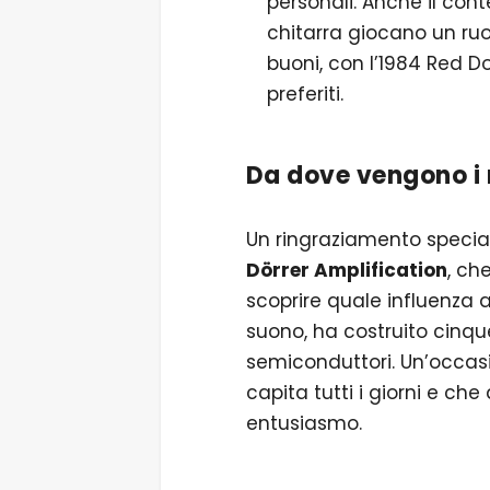
personali. Anche il cont
chitarra giocano un ruol
buoni, con l’1984 Red Do
preferiti.
Da dove vengono i 
Un ringraziamento special
Dörrer Amplification
, ch
scoprire quale influenza a
suono, ha costruito cinqu
semiconduttori. Un’occa
capita tutti i giorni e 
entusiasmo.