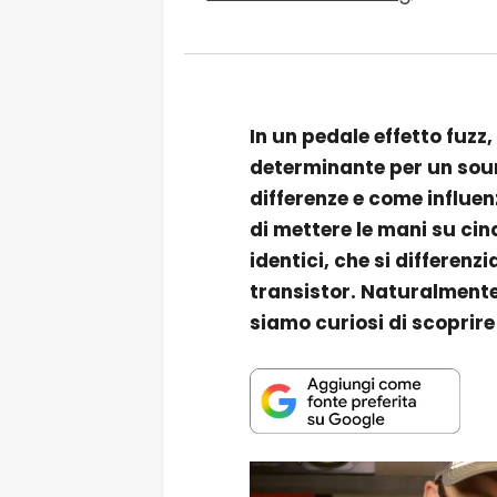
In un pedale effetto fuzz,
determinante per un soun
differenze e come influe
di mettere le mani su ci
identici, che si differen
transistor. Naturalmente
siamo curiosi di scoprire