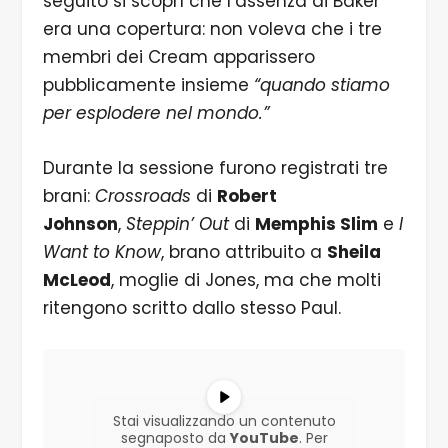
seguito si scoprì che l’assenza di Baker
era una copertura: non voleva che i tre
membri dei Cream apparissero
pubblicamente insieme
“quando stiamo
per esplodere nel mondo.”
Durante la sessione furono registrati tre
brani:
Crossroads
di
Robert
Johnson
,
Steppin’ Out
di
Memphis Slim
e
I
Want to Know
, brano attribuito a
Sheila
McLeod
, moglie di Jones, ma che molti
ritengono scritto dallo stesso Paul.
Stai visualizzando un contenuto
segnaposto da
YouTube
. Per