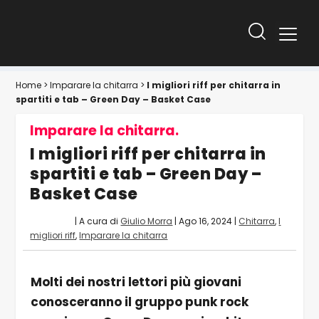
Home
>
Imparare la chitarra
>
I migliori riff per chitarra in
spartiti e tab – Green Day – Basket Case
Imparare la chitarra.
I migliori riff per chitarra in
spartiti e tab – Green Day –
Basket Case
| A cura di
Giulio Morra
|
Ago 16, 2024
|
Chitarra
,
I
migliori riff
,
Imparare la chitarra
Molti dei nostri lettori più giovani
conosceranno il gruppo punk rock