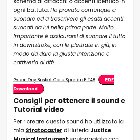
schema di attacchi o accenti identico in
ogni battuta.
Ho provato comunque a
suonare ed a trascrivere gli esatti accenti
suonati da lui nella prima parte. Molto
importante è assicurarsi di suonare il tutto
in downstroke, con le plettrate in giù, in
modo da dare la giusta intenzione e
cattiveria al riff!
PDF
Green Day Basket Case Spartito E TAB
Download
Consigli per ottenere il sound e
Tutorial video
Per ricreare questo sound ho utilizzato la
mia
Stratocaster
di liuteria
Justice
Musical Instrument
equipaggiata con