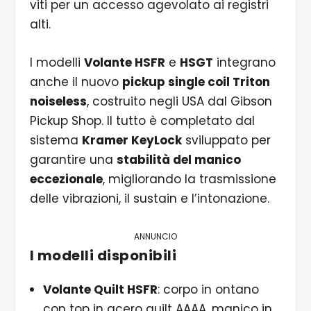
viti per un accesso agevolato ai registri
alti.
I modelli
Volante HSFR
e
HSGT
integrano
anche il nuovo
pickup single coil Triton
noiseless
, costruito negli USA dal Gibson
Pickup Shop. Il tutto è completato dal
sistema
Kramer KeyLock
sviluppato per
garantire una
stabilità del manico
eccezionale
, migliorando la trasmissione
delle vibrazioni, il sustain e l’intonazione.
ANNUNCIO
I modelli disponibili
Volante Quilt HSFR
: corpo in ontano
con top in acero quilt AAAA, manico in