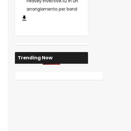
Peavey invective.112 in un
arrangiamento per band
Trending Now