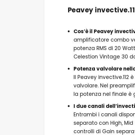
Peavey invective.11
Cos’è il Peavey invectiv
amplificatore combo va
potenza RMS di 20 Watt.
Celestion Vintage 30 da
Potenza valvolare nello
Il Peavey invective.112
valvolare. Nel preampli
la potenza nel finale è
I due canali dell’invec
Entrambi i canali dispo
separato con High, Mid
controlli di Gain separat