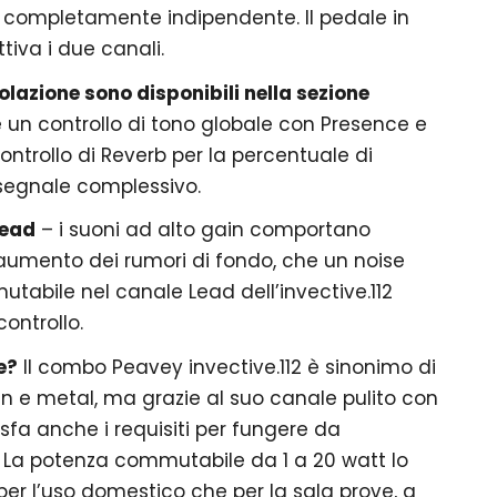
o completamente indipendente. Il pedale in
tiva i due canali.
golazione sono disponibili nella sezione
 un controllo di tono globale con Presence e
ontrollo di Reverb per la percentuale di
 segnale complessivo.
Lead
– i suoni ad alto gain comportano
umento dei rumori di fondo, che un noise
tabile nel canale Lead dell’invective.112
ontrollo.
e?
Il combo Peavey invective.112 è sinonimo di
n e metal, ma grazie al suo canale pulito con
sfa anche i requisiti per fungere da
. La potenza commutabile da 1 a 20 watt lo
per l’uso domestico che per la sala prove, a