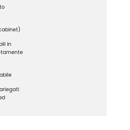
to
cabinet
)
li in
etamente
abile
ariegati
ad