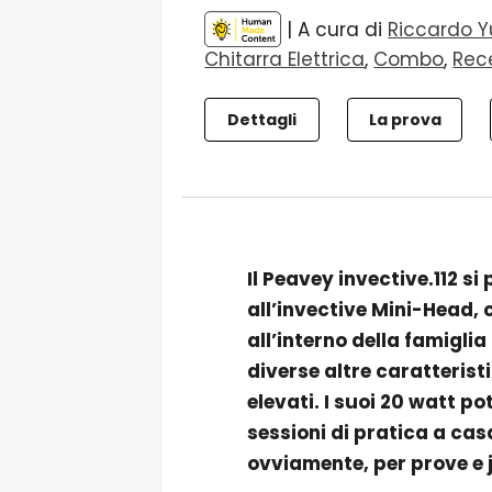
| A cura di
Riccardo Y
Chitarra Elettrica
,
Combo
,
Rec
Dettagli
La prova
Il Peavey invective.112 s
all’invective Mini-Head
all’interno della famiglia
diverse altre caratteristi
elevati. I suoi 20 watt po
sessioni di pratica a cas
ovviamente, per prove e j