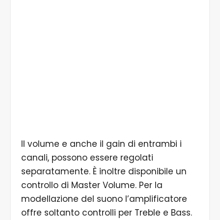
6/6 Qui si trovano anche le uscite per
altoparlanti da 4, 8 e 16 Ohm e il collegamento
per il footswitch opzionale
Il volume e anche il gain di entrambi i
canali, possono essere regolati
separatamente. È inoltre disponibile un
controllo di Master Volume. Per la
modellazione del suono l’amplificatore
offre soltanto controlli per Treble e Bass.