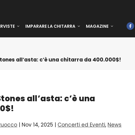
ERVISTE
IMPARARE LA CHITARRA
MAGAZINE
 Stones all’asta: c’è una chitarra da 400.000$!
Stones all’asta: c’è una
00$!
Ruocco
|
Nov 14, 2025
|
Concerti ed Eventi
,
News