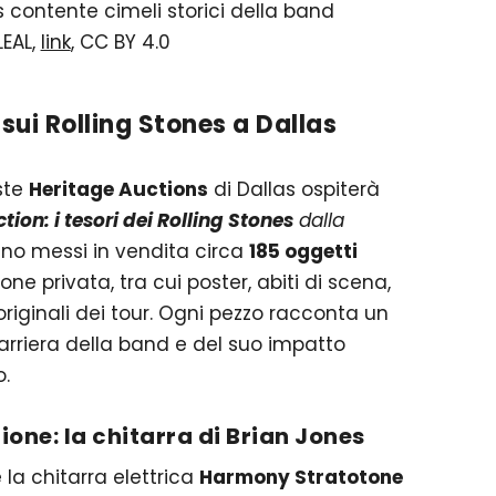
LEAL,
link
, CC BY 4.0
sui Rolling Stones a Dallas
ste
Heritage Auctions
di Dallas ospiterà
tion: i tesori dei Rolling Stones
dalla
nno messi in vendita circa
185 oggetti
ne privata, tra cui poster, abiti di scena,
 originali dei tour. Ogni pezzo racconta un
rriera della band e del suo impatto
o.
ezione: la chitarra di Brian Jones
è la chitarra elettrica
Harmony Stratotone