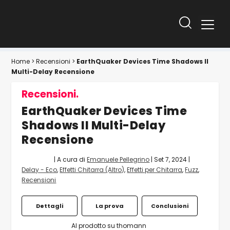
Home
>
Recensioni
>
EarthQuaker Devices Time Shadows II
Multi-Delay Recensione
Recensioni.
EarthQuaker Devices Time
Shadows II Multi-Delay
Recensione
| A cura di
Emanuele Pellegrino
|
Set 7, 2024
|
Delay - Eco
,
Effetti Chitarra (Altro)
,
Effetti per Chitarra
,
Fuzz
,
Recensioni
Dettagli
La prova
Conclusioni
Al prodotto su thomann