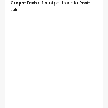
Graph-Tech
e fermi per tracolla
Posi-
Lok
.
1/7 La Epiphone Futura Explorer Custom viene
fornita in una robusta custodia morbida.