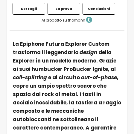
Dettagli
La prova
Conclusioni
Al prodotto su thomann
La Epiphone Futura Explorer Custom
trasforma il leggendario
design
della
Explorer in un modello moderno. Grazie
ai suoi humbucker ProBucker Ignite, al
coil-splitting
e al circuito
out-of-phase
,
copre un ampio spettro sonoro che
spazia dal rock al metal. I tasti in
acciaio inossidabile, la tastiera a raggio
composto e le meccaniche
autobloccanti ne sottolineano il
carattere contemporaneo. A garantire