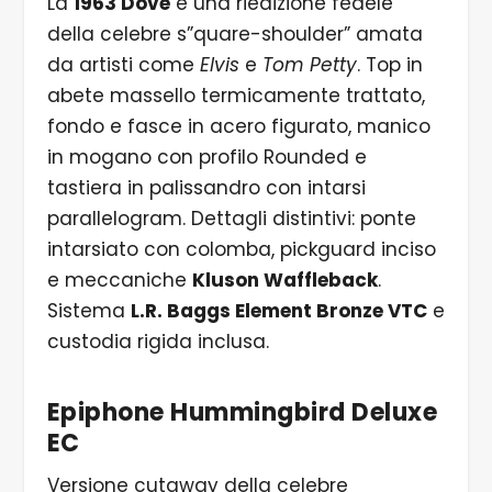
La
1963 Dove
è una riedizione fedele
della celebre s”quare-shoulder” amata
da artisti come
Elvis
e
Tom Petty
. Top in
abete massello termicamente trattato,
fondo e fasce in acero figurato, manico
in mogano con profilo Rounded e
tastiera in palissandro con intarsi
parallelogram. Dettagli distintivi: ponte
intarsiato con colomba, pickguard inciso
e meccaniche
Kluson Waffleback
.
Sistema
L.R. Baggs Element Bronze VTC
e
custodia rigida inclusa.
Epiphone Hummingbird Deluxe
EC
Versione cutaway della celebre