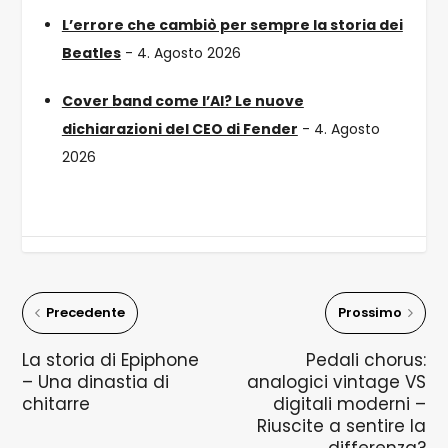
L’errore che cambiò per sempre la storia dei
Beatles
- 4. Agosto 2026
Cover band come l’AI? Le nuove
dichiarazioni del CEO di Fender
- 4. Agosto
2026
Precedente
Prossimo
La storia di Epiphone
Pedali chorus:
– Una dinastia di
analogici vintage VS
chitarre
digitali moderni –
Riuscite a sentire la
differenza?