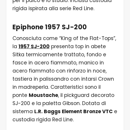
per il palco e lo studio. Inclusa custodia
rigida ispirata alla serie Red Line.
Epiphone 1957 SJ-200
Conosciuta come “King of the Flat-Tops”,
la
1957 SJ-200
presenta top in abete
Sitka termicamente trattato, fondo e
fasce in acero fiammato, manico in
acero fiammato con rinforzo in noce,
tastiera in palissandro con intarsi Crown
in madreperla. Caratteristici sono il
ponte
Moustache
, il pickguard decorato
SJ-200 e la paletta Gibson. Dotata di
sistema
L.R. Baggs Element Bronze VTC
e
custodia rigida Red Line.