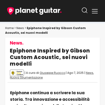
Home
>
News
>
Epiphone Inspired by Gibson Custom
Acoustic, sei nuovi modelli
News.
Epiphone Inspired by Gibson
Custom Acoustic, sei nuovi
modelli
| A cura di
Giuseppe Ruocco
|
Ago 7, 2025
|
News
,
Nuova Strumentazione
Epiphone continua a scrivere la sua
storia. Tra innovazione e accessibilità