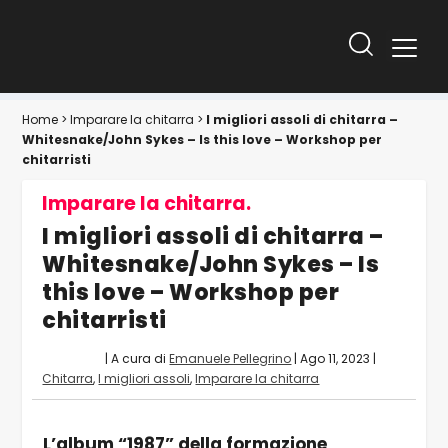
Home
>
Imparare la chitarra
>
I migliori assoli di chitarra –
Whitesnake/John Sykes – Is this love – Workshop per
chitarristi
Imparare la chitarra.
I migliori assoli di chitarra –
Whitesnake/John Sykes – Is
this love – Workshop per
chitarristi
| A cura di
Emanuele Pellegrino
|
Ago 11, 2023
|
Chitarra
,
I migliori assoli
,
Imparare la chitarra
L’album “1987” della formazione