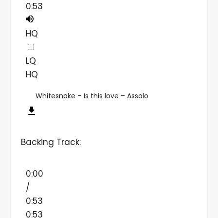
0:53
HQ
LQ
HQ
Whitesnake – Is this love – Assolo
Backing Track:
0:00
/
0:53
0:53