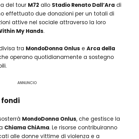
na del tour
M72
allo
Stadio Renato Dall’Ara
di
 effettuato due donazioni per un totali di
ni attive nel sociale attraverso la loro
Within My Hands
.
divisa tra
MondoDonna Onlus
e
Arca della
à che operano quotidianamente a sostegno
li.
ANNUNCIO
 fondi
sosterrà
MondoDonna Onlus
, che gestisce la
za
Chiama ChiAma
. Le risorse contribuiranno
cati alle donne vittime di violenza e a