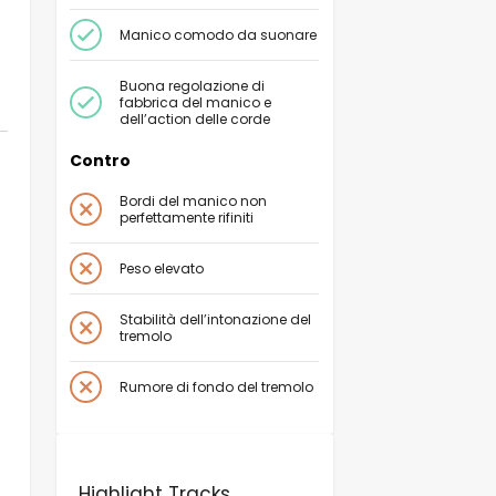
Manico comodo da suonare
Buona regolazione di
fabbrica del manico e
dell’
action
delle corde
Contro
Bordi del manico non
perfettamente rifiniti
Peso elevato
Stabilità dell’intonazione del
tremolo
Rumore di fondo del tremolo
Highlight Tracks