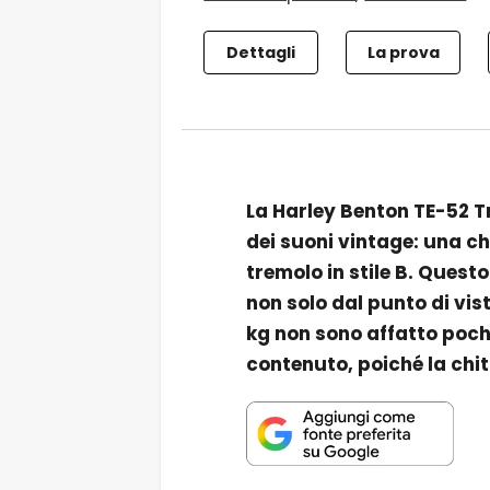
Dettagli
La prova
La Harley Benton TE-52 T
dei suoni vintage: una chi
tremolo in stile B. Quest
non solo dal punto di vis
kg non sono affatto pochi
contenuto, poiché la chi