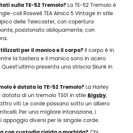
tati sulla TE-52 Tremolo?
La TE-52 Tremolo è
gle-coil Roswell TEA Alnico 5 Vintage in stile
 tipico delle Telecaster, con copertura
 ponte, posizionato obliquamente, con
ra.
tilizzati per il manico e il corpo?
Il corpo è in
tre la tastiera e il manico sono in acero
Quest’ultimo presenta una striscia Skunk in
emolo è dotata la TE-52 Tremolo?
La Harley
dotata di un tremolo TS01 in stile
Bigsby
,
attro viti. Le corde passano sotto un albero
ticelli. Per una migliore intonazione, i
i appoggio diversi per le singole corde.
ita con custodia rigida o morbida?
Chi