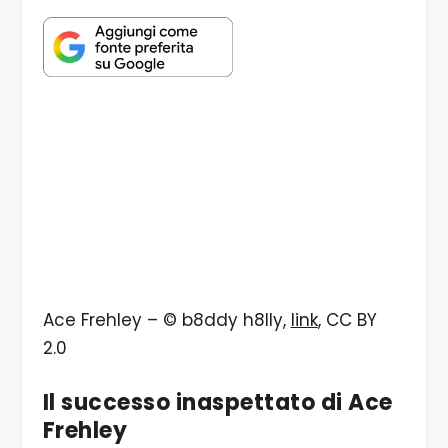
Ace Frehley – © b8ddy h8lly,
link
, CC BY
2.0
Il successo inaspettato di Ace
Frehley