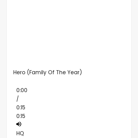
Hero (Family Of The Year)
0:00
/
0:15
0:15
HQ