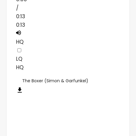
/
0:13
0:13
HQ
LQ
HQ
The Boxer (Simon & Garfunkel)