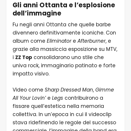
Gli anni Ottanta e l’esplosione
dell’immagine
Fu negli anni Ottanta che quelle barbe
divennero definitivamente iconiche. Con
album come
Eliminator
e
Afterburner
, e
grazie alla massiccia esposizione su MTV,
i
ZZ Top
consolidarono uno stile che
univa rock, immaginario patinato e forte
impatto visivo.
Video come
Sharp Dressed Man
,
Gimme
All Your Lovin’
e
Legs
contribuirono a
fissare quell’estetica nella memoria
collettiva. In un’epoca in cui il videoclip
stava ridefinendo le regole del successo
commerciale, l’immagine della band era