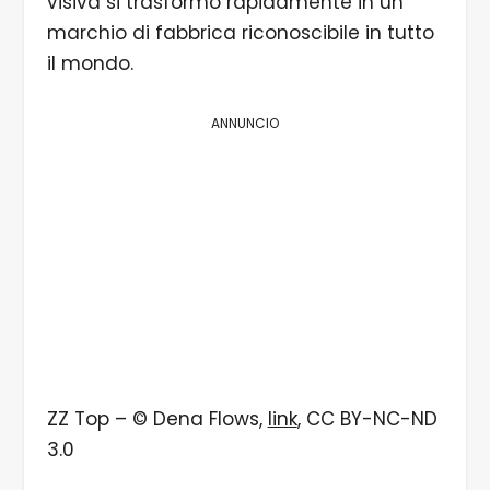
visiva si trasformò rapidamente in un
marchio di fabbrica riconoscibile in tutto
il mondo.
ANNUNCIO
ZZ Top – © Dena Flows,
link
, CC BY-NC-ND
3.0