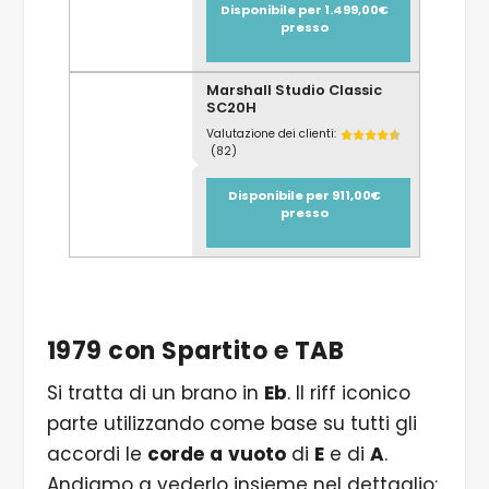
Disponibile per 1.499,00€
presso
Marshall Studio Classic
SC20H
Valutazione dei clienti:
(82)
Disponibile per 911,00€
presso
1979 con Spartito e TAB
Si tratta di un brano in
Eb
. Il riff iconico
parte utilizzando come base su tutti gli
accordi le
corde
a
vuoto
di
E
e di
A
.
Andiamo a vederlo insieme nel dettaglio: