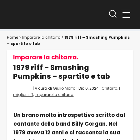
Home
>
Imparare la chitarra
>
1979 riff – Smashing Pumpkins
– spartito e tab
Imparare la chitarra.
1979 riff – Smashing
Pumpkins – spartito e tab
| A cura di
Giulio Morra
|
Dic 6, 2024
|
Chitarra
,
I
migliori riff
,
Imparare la chitarra
Un brano molto introspettivo scritto dal
cantante della band Billy Corgan. Nel
1979 aveva 12 anni e ci racconta la sua