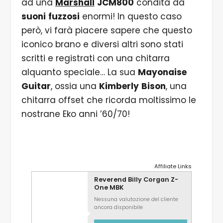
ad una
Marshall
JCM800
condita da
suoni
fuzzosi
enormi! In questo caso
però, vi farà piacere sapere che questo
iconico brano e diversi altri sono stati
scritti e registrati con una chitarra
alquanto speciale… La sua
Mayonaise
Guitar
, ossia una
Kimberly
Bison
, una
chitarra offset che ricorda moltissimo le
nostrane Eko anni ’60/70!
Affiliate Links
Reverend Billy Corgan Z-
One MBK
Nessuna valutazione del cliente
ancora disponibile