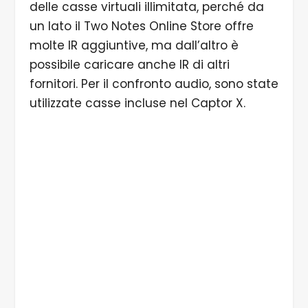
delle casse virtuali illimitata, perché da
un lato il Two Notes Online Store offre
molte IR aggiuntive, ma dall’altro è
possibile caricare anche IR di altri
fornitori. Per il confronto audio, sono state
utilizzate casse incluse nel Captor X.
1/5 Il produttore francese è diventato uno
specialista nella simulazione digitale degli