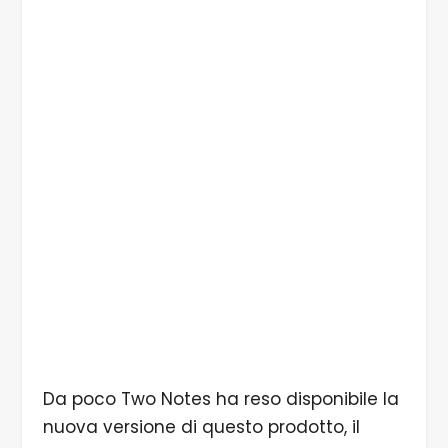
dello spazio, l'ingresso per gli speaker è
contrassegnato in rosso.
5/5 L'uscita Speaker Out, le due uscite
bilanciate in formato XLR, l'ingresso Midi In,
l'interfaccia USB e il collegamento
all'alimentazione completano l'offerta.
Da poco Two Notes ha reso disponibile la
nuova versione di questo prodotto, il