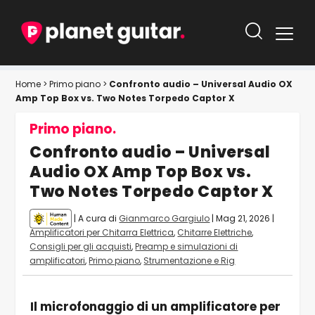
Home
>
Primo piano
>
Confronto audio – Universal Audio OX
Amp Top Box vs. Two Notes Torpedo Captor X
Primo piano.
Confronto audio – Universal
Audio OX Amp Top Box vs.
Two Notes Torpedo Captor X
| A cura di
Gianmarco Gargiulo
|
Mag 21, 2026
|
Amplificatori per Chitarra Elettrica
,
Chitarre Elettriche
,
Consigli per gli acquisti
,
Preamp e simulazioni di
amplificatori
,
Primo piano
,
Strumentazione e Rig
Il microfonaggio di un amplificatore per