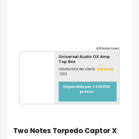
interruttore di impedenza per diffusori da 4
Ohm, 8 Ohm e 16 Ohm.]
Affiliate Links
Universal Audio OX Amp
Top Box
Valutazione dei clienti:
(151)
Disponibile per 1.419,00€
presso
Two Notes Torpedo Captor X