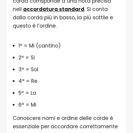
corda corrisponde a una nota precisa
nell
accordatura standard
. Si conta
dalla corda più in basso, la più sottile e
questo è l’ordine.
1ª = Mi (cantino)
2ª = Si
3ª = Sol
4ª = Re
5ª = La
6ª = Mi
Conoscere nomi e ordine delle corde è
essenziale per accordare correttamente