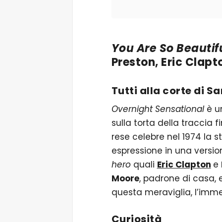
You Are So Beautif
Preston, Eric Clap
Tutti alla corte di S
Overnight Sensational
è u
sulla torta della traccia
rese celebre nel 1974 la 
espressione in una vers
hero
quali
Eric Clapton
e
Moore
, padrone di casa, 
questa meraviglia, l’im
Curiosità