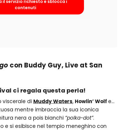
 il servizio richiesto e sblocca i
contenuti
ago
con Buddy Guy, Live at San
ival ci regala questa perla!
o viscerale di
Muddy Waters
,
Howlin’ Wolf
e…
ntuosa mentre imbraccia la sua iconica
initura nera a pois bianchi
“polka-dot”
.
 e si esibisce nel tempio meneghino con