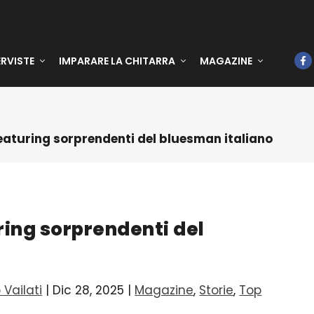
ERVISTE
IMPARARE LA CHITARRA
MAGAZINE
eaturing sorprendenti del bluesman italiano
ring sorprendenti del
 Vailati
|
Dic 28, 2025
|
Magazine
,
Storie
,
Top