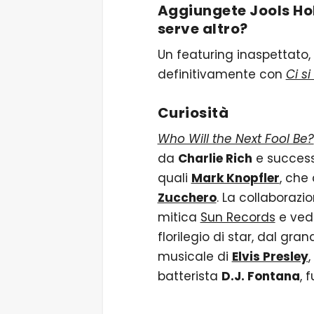
Aggiungete Jools Ho
serve altro?
Un featuring inaspettato, l
definitivamente con
Ci s
Curiosità
Who Will the Next Fool Be?
da
Charlie Rich
e successi
quali
Mark Knopfler
, che
Zucchero
. La collaborazio
mitica
Sun Records
e ved
florilegio di star, dal gra
musicale di
Elvis Presley
,
batterista
D.J. Fontana
, 