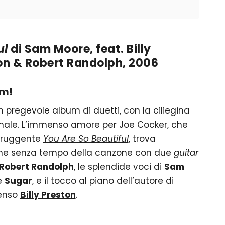
ul
di Sam Moore, feat. Billy
ton & Robert Randolph, 2006
am!
n pregevole album di duetti, con la ciliegina
 finale. L’immenso amore per Joe Cocker, che
struggente
You Are So Beautiful
,
trova
ione senza tempo della canzone con due
guitar
Robert Randolph
, le splendide voci di
Sam
e
Sugar
, e il tocco al piano dell’autore di
menso
Billy Preston
.