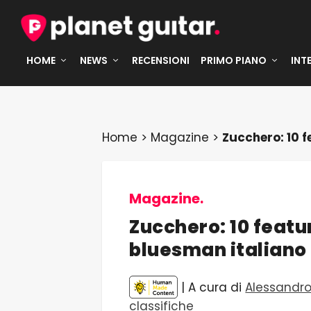
HOME
NEWS
RECENSIONI
PRIMO PIANO
INT
Home
>
Magazine
>
Zucchero: 10 f
Magazine.
Zucchero: 10 featu
bluesman italiano
| A cura di
Alessandro
classifiche