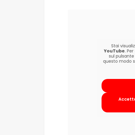
Stai visua
YouTube
. Pe
sul pulsante
questo modo si 
Accetta