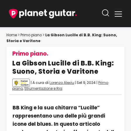
Home
>
Primo piano
>
La Gibson Lucille di B.B. King: Suono,
Storia e Varitone
Primo piano.
La Gibson Lucille di B.B. King:
Suono, Storia e Varitone
| A cura di
Lorenzo Alexiu
|
Set 9, 2024
|
Primo
piano
,
Strumentazione e Rig
BB King e la sua chitarra “Lucille”
rappresentano una delle più grandi
icone del blues. In questo articolo