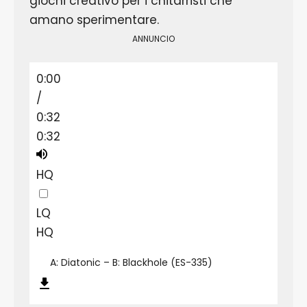
giochi creativo per i chitarristi che
amano sperimentare.
ANNUNCIO
0:00
/
0:32
0:32
HQ
LQ
HQ
A: Diatonic – B: Blackhole (ES-335)