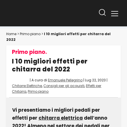
Home
>
Primo piano
>
I 10 migliori effetti per chitarra del
2022
Primo piano.
I 10 migliori effetti per
chitarra del 2022
| A cura di
Emanuele Pellegrino
|
Lug 22, 2023
|
Chitarre Elettriche
,
Consigli per gli acquisti
,
Effetti per
Chitarra
,
Primo piano
Vi presentiamo i migliori pedali per
effetti per
chitarra elettrica
dell’anno
2022! Almeno nel settore dei pedali per