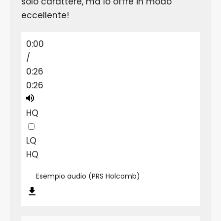
solo carattere, ma lo offre in modo
eccellente!
0:00
/
0:26
0:26
HQ
LQ
HQ
Esempio audio (PRS Holcomb)