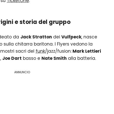
e su
TicketOne
.
igini e storia del gruppo
 ideato da
Jack Stratton
dei
Vulfpeck
, nasce
 sulla chitarra baritona. I Flyers vedono la
 mostri sacri del
funk
/jazz/fusion:
Mark Lettieri
e,
Joe Dart
basso e
Nate Smith
alla batteria.
ANNUNCIO