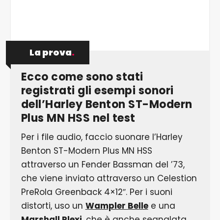
sono disponibili un potenziometro del volume e
uno dei toni con funzione push/pull.
La prova
.
Ecco come sono stati
registrati gli esempi sonori
dell’Harley Benton ST-Modern
Plus MN HSS nel test
Per i file audio, faccio suonare l’Harley
Benton ST-Modern Plus MN HSS
attraverso un Fender Bassman del ’73,
che viene inviato attraverso un Celestion
PreRola Greenback 4×12″. Per i suoni
distorti, uso un
Wampler Belle
e una
Marshall Plexi
, che è anche segnalata