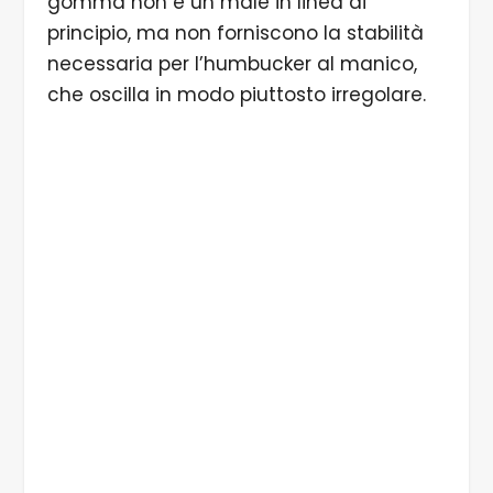
gomma non è un male in linea di
principio, ma non forniscono la stabilità
necessaria per l’humbucker al manico,
che oscilla in modo piuttosto irregolare.
1/3 Un primo sguardo al sistema tremolo Babicz
FCH.