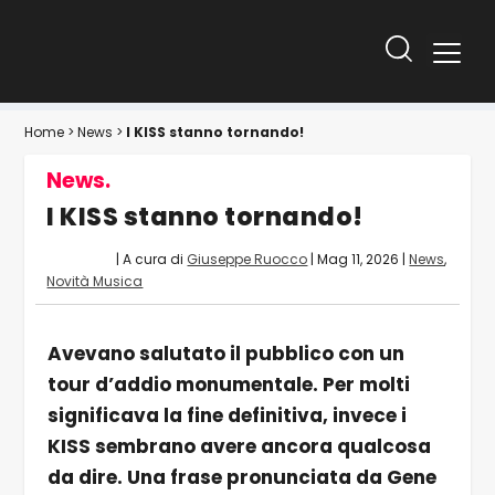
Home
>
News
>
I KISS stanno tornando!
News.
I KISS stanno tornando!
| A cura di
Giuseppe Ruocco
|
Mag 11, 2026
|
News
,
Novità Musica
Avevano salutato il pubblico con un
tour d’addio monumentale. Per molti
significava la fine definitiva, invece i
KISS sembrano avere ancora qualcosa
da dire. Una frase pronunciata da Gene