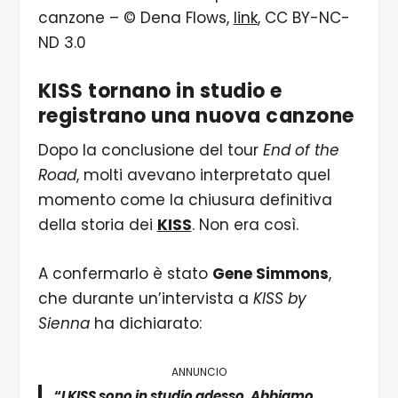
canzone – © Dena Flows,
link
, CC BY-NC-
ND 3.0
KISS
tornano in studio e
registrano una nuova canzone
Dopo la conclusione del tour
End of the
Road
, molti avevano interpretato quel
momento come la chiusura definitiva
della storia dei
KISS
. Non era così.
A confermarlo è stato
Gene Simmons
,
che durante un’intervista a
KISS by
Sienna
ha dichiarato:
ANNUNCIO
“
I
KISS
sono in studio adesso. Abbiamo