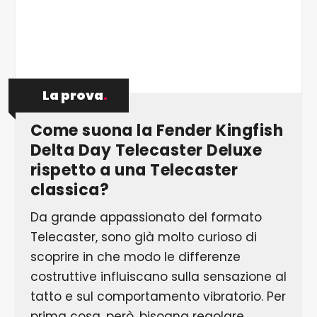
7/7 Le meccaniche in stile vintage di Fender
garantiscono l’accordatura perfetta
La prova
.
Come suona la Fender Kingfish
Delta Day Telecaster Deluxe
rispetto a una Telecaster
classica?
Da grande appassionato del formato
Telecaster, sono già molto curioso di
scoprire in che modo le differenze
costruttive influiscano sulla sensazione al
tatto e sul comportamento vibratorio. Per
prima cosa, però, bisogna regolare