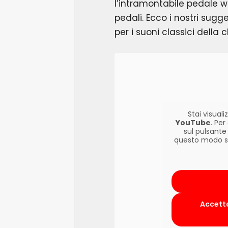
l’intramontabile pedale 
pedali. Ecco i nostri sugg
per i suoni classici della c
Stai visua
YouTube
. Pe
sul pulsante
questo modo si 
Accetta