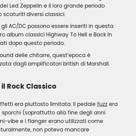
 dei Led Zeppelin e il loro grande periodo
scaturiti diversi classici.
li AC/DC possono essere inseriti in questa
oro album classici Highway To Hell e Back In
cati dopo questo periodo.
sound delle chitarre, quest’epoca è
ta dagli amplificatori british di Marshall.
r il Rock Classico
ffetti era piuttosto limitata. Il pedale
fuzz
era
 sporchi (soprattutto alla fine degli anni
uni-vibe e i flanger erano utilizzati come
Naturalmente, non poteva mancare