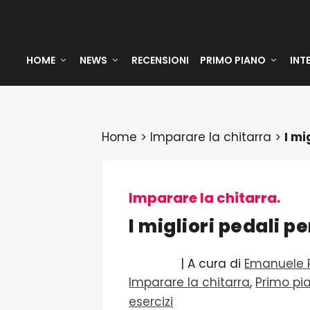
HOME
NEWS
RECENSIONI
PRIMO PIANO
INT
Home
>
Imparare la chitarra
>
I mi
Imparare la chitarra.
I migliori pedali pe
| A cura di
Emanuele P
Imparare la chitarra
,
Primo pi
esercizi