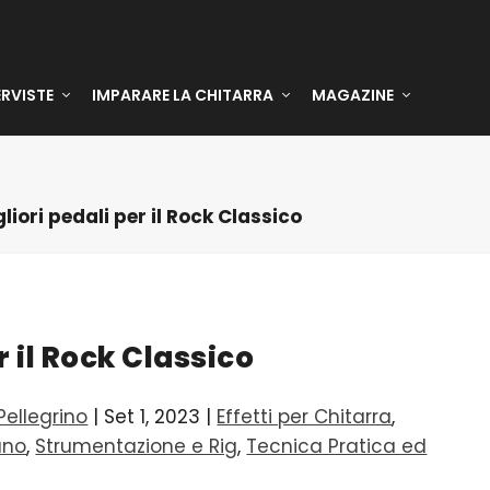
ERVISTE
IMPARARE LA CHITARRA
MAGAZINE
gliori pedali per il Rock Classico
r il Rock Classico
ellegrino
|
Set 1, 2023
|
Effetti per Chitarra
,
ano
,
Strumentazione e Rig
,
Tecnica Pratica ed