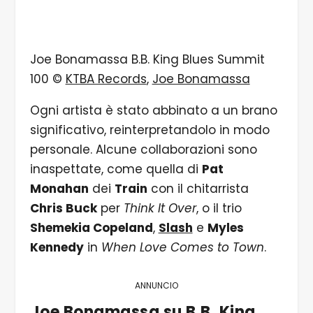
Joe Bonamassa B.B. King Blues Summit
100 ©
KTBA Records
,
Joe Bonamassa
Ogni artista è stato abbinato a un brano
significativo, reinterpretandolo in modo
personale. Alcune collaborazioni sono
inaspettate, come quella di
Pat
Monahan
dei
Train
con il chitarrista
Chris Buck
per
Think It Over
, o il trio
Shemekia Copeland
,
Slash
e
Myles
Kennedy
in
When Love Comes to Town
.
ANNUNCIO
Joe Bonamassa su B.B. King