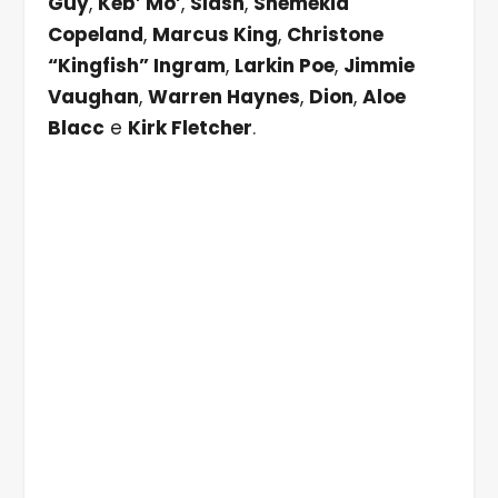
Guy
,
Keb’ Mo’
,
Slash
,
Shemekia
Copeland
,
Marcus King
,
Christone
“Kingfish” Ingram
,
Larkin Poe
,
Jimmie
Vaughan
,
Warren Haynes
,
Dion
,
Aloe
Blacc
e
Kirk Fletcher
.