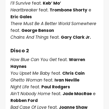
I’ll Survive
feat.
Keb’ Mo’
Heartbreaker
feat.
Trombone Shorty
e
Eric Gales
There Must Be A Better World Somewhere
feat.
George Benson
Chains And Things
feat.
Gary Clark Jr.
Disco 2
How Blue Can You Get
feat.
Warren
Haynes
You Upset Me Baby
feat.
Chris Cain
Ghetto Woman
feat.
Ivan Neville
Night Life
feat.
Paul Rodgers
Ain’t Nobody Home
feat.
Jade MacRae
e
Robben Ford
Bad Case Of Love
feat.
Joanne Shaw