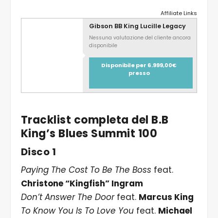
Affiliate Links
Gibson BB King Lucille Legacy
Nessuna valutazione del cliente ancora
disponibile
Disponibile per 6.999,00€
presso
Tracklist completa del B.B
King’s Blues Summit 100
Disco 1
Paying The Cost To Be The Boss
feat.
Christone “Kingfish” Ingram
Don’t Answer The Door
feat.
Marcus King
To Know You Is To Love You
feat.
Michael