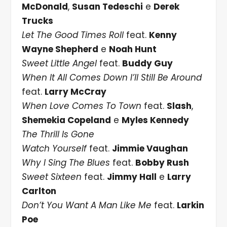
McDonald
,
Susan Tedeschi
e
Derek
Trucks
Let The Good Times Roll
feat.
Kenny
Wayne Shepherd
e
Noah Hunt
Sweet Little Angel
feat.
Buddy Guy
When It All Comes Down I’ll Still Be Around
feat.
Larry McCray
When Love Comes To Town
feat.
Slash
,
Shemekia Copeland
e
Myles Kennedy
The Thrill Is Gone
Watch Yourself
feat.
Jimmie Vaughan
Why I Sing The Blues
feat.
Bobby Rush
Sweet Sixteen
feat.
Jimmy Hall
e
Larry
Carlton
Don’t You Want A Man Like Me
feat.
Larkin
Poe