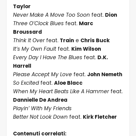
Taylor
Never Make A Move Too Soon
feat.
Dion
Three O’Clock Blues
feat.
Marc
Broussard
Think It Over
feat.
Train
e
Chris Buck
It’s My Own Fault
feat.
Kim Wilson
Every Day I Have The Blues
feat.
D.K.
Harrell
Please Accept My Love
feat.
John Nemeth
So Excited
feat.
Aloe Blacc
When My Heart Beats Like A Hammer
feat.
Dannielle De Andrea
Playin’ With My Friends
Better Not Look Down
feat.
Kirk Fletcher
Contenuti correlati: