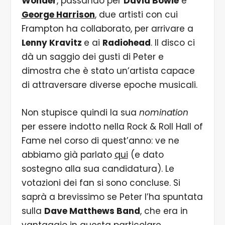
Wonder
, passando per
David Bowie
e
George Harrison
, due artisti con cui
Frampton ha collaborato, per arrivare a
Lenny Kravitz
e ai
Radiohead
. Il disco ci
dà un saggio dei gusti di Peter e
dimostra che è stato un’artista capace
di attraversare diverse epoche musicali.
Non stupisce quindi la sua
nomination
per essere indotto nella Rock & Roll Hall of
Fame nel corso di quest’anno: ve ne
abbiamo già parlato
qui
(e dato
sostegno alla sua candidatura). Le
votazioni dei fan si sono concluse. Si
saprà a brevissimo se Peter l’ha spuntata
sulla
Dave Matthews Band
, che era in