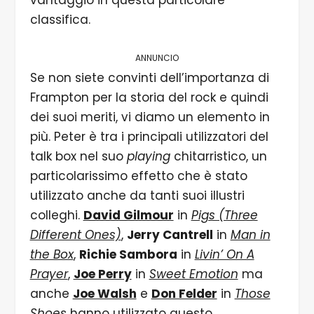
vantaggio in questa particolare
classifica.
ANNUNCIO
Se non siete convinti dell’importanza di
Frampton per la storia del rock e quindi
dei suoi meriti, vi diamo un elemento in
più. Peter è tra i principali utilizzatori del
talk box nel suo
playing
chitarristico, un
particolarissimo effetto che è stato
utilizzato anche da tanti suoi illustri
colleghi.
David Gilmour
in
Pigs (Three
Different Ones)
,
Jerry Cantrell
in
Man in
the Box
,
Richie Sambora
in
Livin’ On A
Prayer
,
Joe Perry
in
Sweet Emotion
ma
anche
Joe Walsh
e
Don Felder
in
Those
Shoes
hanno utilizzato questo