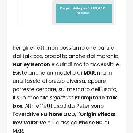
Disponibile per 1.769,00€
presso
Per gli effetti, non possiamo che partire
dal talk box, prodotto anche dal marchio
Harley Benton
e quindi molto accessibile.
Esiste anche un modello di
MXR
,
ma in
una fascia di prezzo diversa; oppure
potreste cercare, sul mercato dell’usato,
il suo modello
signature
Framptone Talk
box
. Altri effetti usati da Peter sono
l’overdrive
Fulltone OCD
, l’
Origin Effects
RevivalDrive
e il classico
Phase 90
di
MXR.