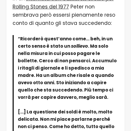
Rolling Stones del 1977
Peter non
sembrava però essersi pienamente reso
conto di quanto gli stava succedendo:
“Ricorderò quest’anno come… beh, in un
certo senso è stato un
sollievo
. Ma solo
nella misura in cui posso pagare le
bollette. Cerco di non pensarci. Accumulo
i ritagli di giornale e li spedisco a mia
madre. Ha un album che risale a quando
avevo otto anni. Sto iniziando a capire
quello che sta succedendo. Più tempo ci
vorrà per capire davvero, meglio sarà.
[…] La questione dei soldi è molto, molto
delicata. Non mi piace parlarne perché
non ci penso. Come ho detto, tutto quello