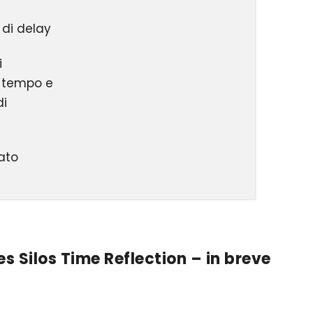
i di delay
i
 tempo e
di
ato
 Silos Time Reflection – in breve