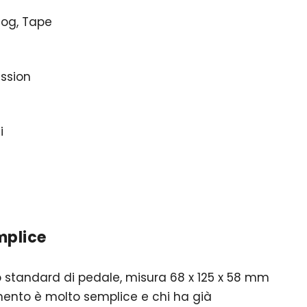
log, Tape
ession
i
mplice
standard di pedale, misura 68 x 125 x 58 mm
mento è molto semplice e chi ha già