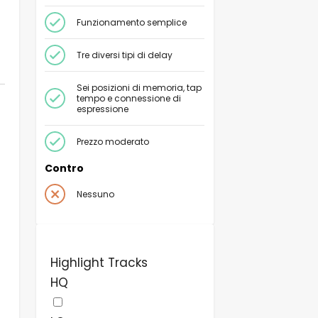
Funzionamento semplice
Tre diversi tipi di delay
Sei posizioni di memoria, tap
tempo e connessione di
espressione
Prezzo moderato
Contro
Nessuno
Highlight Tracks
HQ