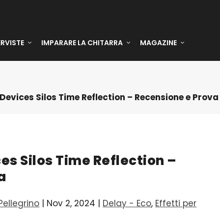
ERVISTE
IMPARARE LA CHITARRA
MAGAZINE
evices Silos Time Reflection – Recensione e Prova
s Silos Time Reflection –
a
ellegrino
|
Nov 2, 2024
|
Delay - Eco
,
Effetti per