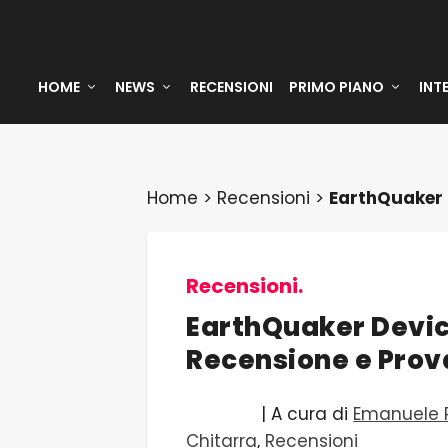
HOME
NEWS
RECENSIONI
PRIMO PIANO
INT
Home
>
Recensioni
>
EarthQuaker D
Recensioni.
EarthQuaker Device
Recensione e Prov
| A cura di
Emanuele P
Chitarra
,
Recensioni