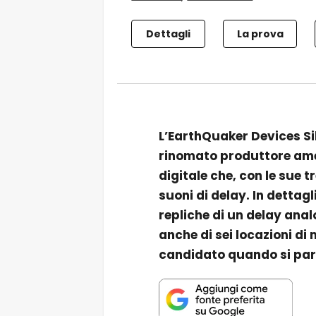
Dettagli
La prova
L’EarthQuaker Devices Sil
rinomato produttore ame
digitale che, con le sue 
suoni di delay. In dettagli
repliche di un delay analo
anche di sei locazioni d
candidato quando si parl