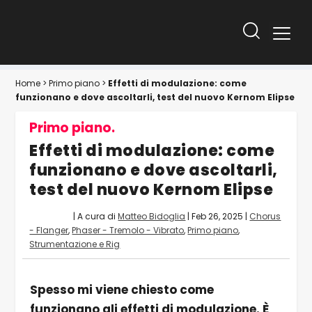
Home
>
Primo piano
>
Effetti di modulazione: come
funzionano e dove ascoltarli, test del nuovo Kernom Elipse
Primo piano.
Effetti di modulazione: come
funzionano e dove ascoltarli,
test del nuovo Kernom Elipse
| A cura di
Matteo Bidoglia
|
Feb 26, 2025
|
Chorus
- Flanger
,
Phaser - Tremolo - Vibrato
,
Primo piano
,
Strumentazione e Rig
Spesso mi viene chiesto come
funzionano gli effetti di modulazione. È