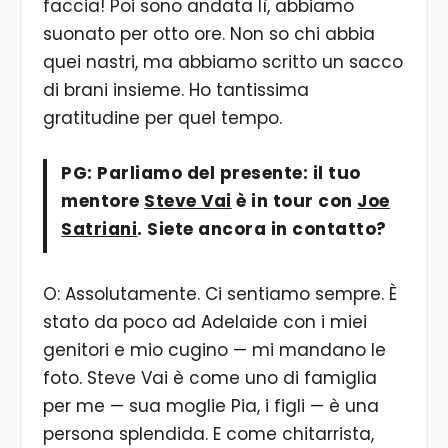
faccia! Poi sono andata lì, abbiamo
suonato per otto ore. Non so chi abbia
quei nastri, ma abbiamo scritto un sacco
di brani insieme. Ho tantissima
gratitudine per quel tempo.
PG: Parliamo del presente: il tuo
mentore
Steve Vai
è in tour con
Joe
Satriani
. Siete ancora in contatto?
O: Assolutamente. Ci sentiamo sempre. È
stato da poco ad Adelaide con i miei
genitori e mio cugino — mi mandano le
foto. Steve Vai è come uno di famiglia
per me — sua moglie Pia, i figli — è una
persona splendida. E come chitarrista,