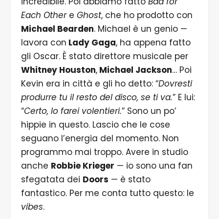
incredibile. Poi abbiamo fatto
Bad for
Each Other
e
Ghost
, che ho prodotto con
Michael Bearden
. Michael è un genio —
lavora con
Lady Gaga
, ha appena fatto
gli Oscar. È stato direttore musicale per
Whitney Houston
,
Michael Jackson
… Poi
Kevin era in città e gli ho detto: “
Dovresti
produrre tu il resto del disco, se ti va.
” E lui:
“
Certo, lo farei volentieri.
” Sono un po’
hippie in questo. Lascio che le cose
seguano l’energia del momento. Non
programmo mai troppo. Avere in studio
anche
Robbie Krieger
— io sono una fan
sfegatata dei
Doors
— è stato
fantastico. Per me conta tutto questo: le
vibes
.