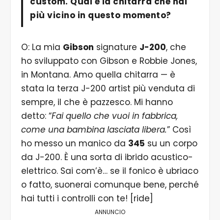
custom. Qual è la chitarra che hai
più vicino in questo momento?
O: La mia
Gibson
signature
J-200
, che
ho sviluppato con Gibson e Robbie Jones,
in Montana. Amo quella chitarra — è
stata la terza J-200 artist più venduta di
sempre, il che è pazzesco. Mi hanno
detto: “
Fai quello che vuoi in fabbrica,
come una bambina lasciata libera.
” Così
ho messo un manico da
345
su un corpo
da J-200. È una sorta di ibrido acustico-
elettrico. Sai com’è… se il fonico è ubriaco
o fatto, suonerai comunque bene, perché
hai tutti i controlli con te! [ride]
ANNUNCIO