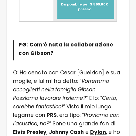
Disponibile per 3.599,00€
presso
PG: Com’è nata la collaborazione
con Gibson?
O: Ho cenato con Cesar [Gueikian] e sua
moglie, e lui mi ha detto: “
Vorremmo
accoglierti nella famiglia Gibson.
Possiamo lavorare insieme?
” E io: “
Certo,
sarebbe fantastico!
” Visto il mio lungo
legame con
PRS
, era tipo: “
Proviamo con
l’acustica, no?
” Sono una grande fan di
Elvis
Presley
,
Johnny Cash
e
Dylan
, e ho