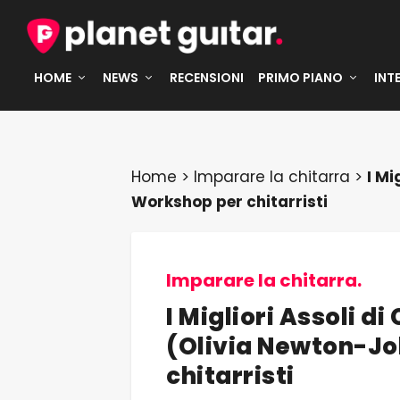
HOME
NEWS
RECENSIONI
PRIMO PIANO
INT
Home
>
Imparare la chitarra
>
I Mi
Workshop per chitarristi
Imparare la chitarra.
I Migliori Assoli d
(Olivia Newton-Jo
chitarristi