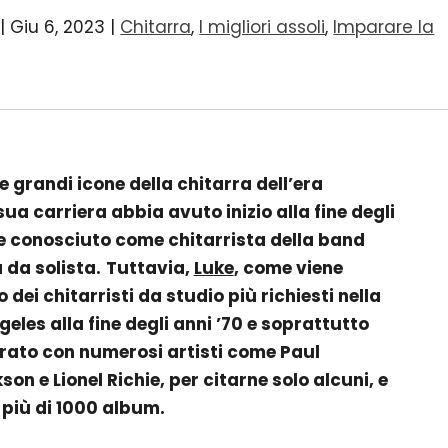
|
Giu 6, 2023
|
Chitarra
,
I migliori assoli
,
Imparare la
e grandi icone della chitarra dell’era
a carriera abbia avuto inizio alla fine degli
te conosciuto come chitarrista della band
 da solista.
Tuttavia,
Luke
, come viene
dei chitarristi da studio più richiesti nella
eles alla fine degli anni ’70 e soprattutto
orato con numerosi artisti come Paul
n e Lionel Richie, per citarne solo alcuni, e
 più di 1000 album.