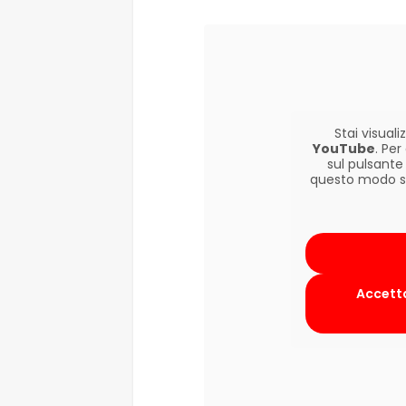
Stai visua
YouTube
. Pe
sul pulsante
questo modo si 
Accetta