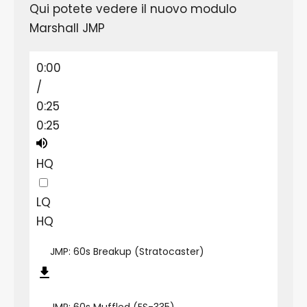
Qui potete vedere il nuovo modulo
Marshall JMP
0:00
/
0:25
0:25
HQ
LQ
HQ
JMP: 60s Breakup (Stratocaster)
JMP: 60s Muffled (ES-335)