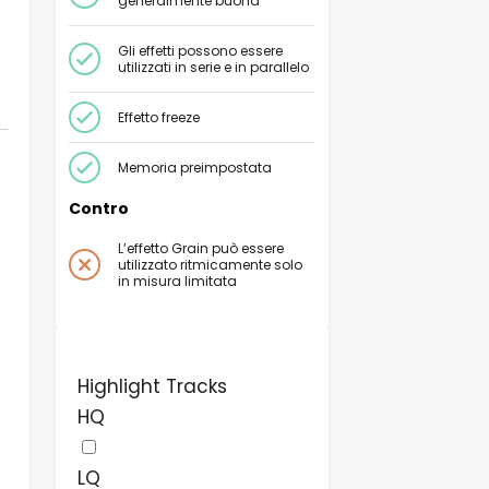
generalmente buona
Gli effetti possono essere
utilizzati in serie e in parallelo
Effetto freeze
Memoria preimpostata
Contro
L’effetto Grain può essere
utilizzato ritmicamente solo
in misura limitata
Highlight Tracks
HQ
LQ