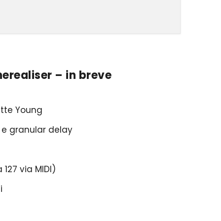
erealiser – in breve
ette Young
o e granular delay
a 127 via MIDI)
i