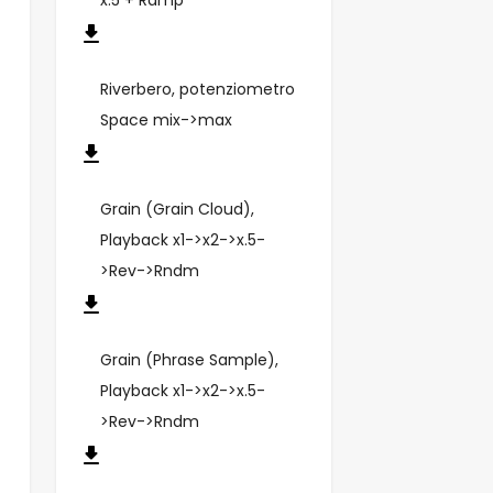
Riverbero, potenziometro
Space mix->max
Grain (Grain Cloud),
Playback x1->x2->x.5-
>Rev->Rndm
Grain (Phrase Sample),
Playback x1->x2->x.5-
>Rev->Rndm