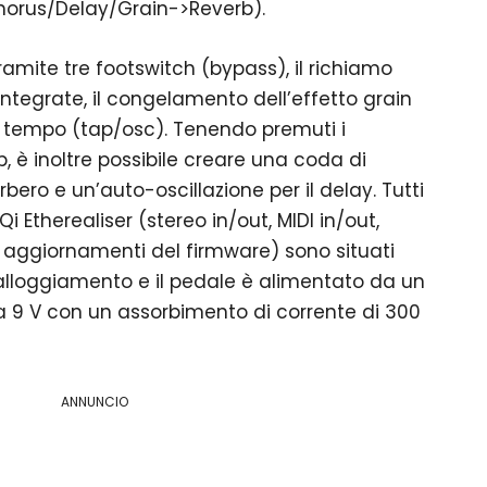
Chorus/Delay/Grain->Reverb).
ramite tre footswitch (bypass), il richiamo
integrate, il congelamento dell’effetto grain
p tempo (tap/osc). Tenendo premuti i
, è inoltre possibile creare una coda di
verbero e un’auto-oscillazione per il delay. Tutti
 Qi Etherealiser (stereo in/out, MIDI in/out,
i aggiornamenti del firmware) sono situati
l’alloggiamento e il pedale è alimentato da un
 9 V con un assorbimento di corrente di 300
ANNUNCIO