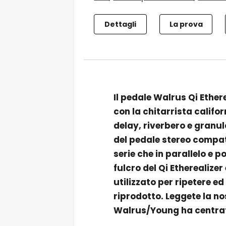
Dettagli
La prova
Il pedale Walrus Qi Ether
con la chitarrista calif
delay, riverbero e granul
del pedale stereo compati
serie che in parallelo e po
fulcro del Qi Etherealizer
utilizzato per ripetere e
riprodotto. Leggete la no
Walrus/Young ha centrato 