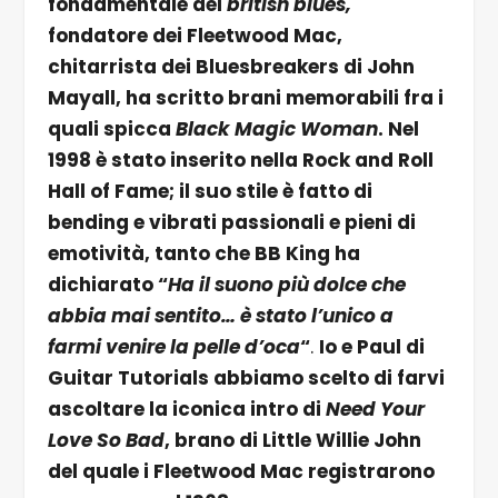
fondamentale del
british blues,
fondatore dei Fleetwood Mac,
chitarrista dei Bluesbreakers di John
Mayall, ha scritto brani memorabili fra i
quali spicca
Black Magic Woman
. Nel
1998 è stato inserito nella Rock and Roll
Hall of Fame; il suo stile è fatto di
bending e vibrati passionali e pieni di
emotività, tanto che BB King ha
dichiarato “
Ha il suono più dolce che
abbia mai sentito… è stato l’unico a
farmi venire la pelle d’oca
“
.
Io e Paul di
Guitar Tutorials abbiamo scelto di farvi
ascoltare la iconica intro di
Need Your
Love So Bad
, brano di Little Willie John
del quale i Fleetwood Mac registrarono